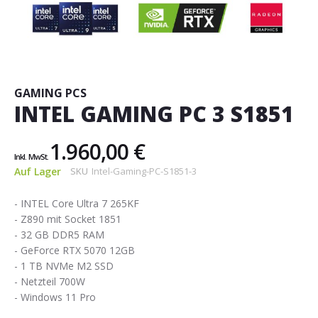
Zum
Anfang
der
Bildgalerie
GAMING PCS
springen
INTEL GAMING PC 3 S1851
1.960,00 €
Auf Lager
SKU
Intel-Gaming-PC-S1851-3
- INTEL Core Ultra 7 265KF
- Z890 mit Socket 1851
- 32 GB DDR5 RAM
- GeForce RTX 5070 12GB
- 1 TB NVMe M2 SSD
- Netzteil 700W
- Windows 11 Pro