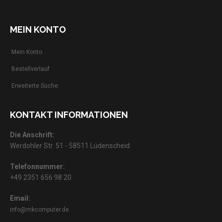
MEIN KONTO
Mein Konto
Bestellverlauf
Erweiterte Suche
KONTAKT INFORMATIONEN
Die Anschrift:
Werdohler Str. 51 - 58511 Lüdenscheid
Telefonnummer:
+49 2351 656 98 20
Email:
info@mkcomputer.de