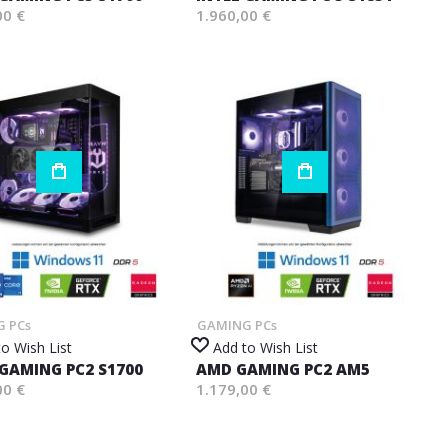
00 €
1.960,00 €
 PCs
GAMING PCs
o Wish List
Add to Wish List
 GAMING PC2 S1700
AMD GAMING PC2 AM5
00 €
1.179,00 €