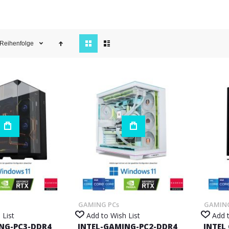
View
Reihenfolge
as
GAMING PCs
GAMING
 List
Add to Wish List
Add t
NG-PC3-DDR4
INTEL-GAMING-PC2-DDR4
INTEL