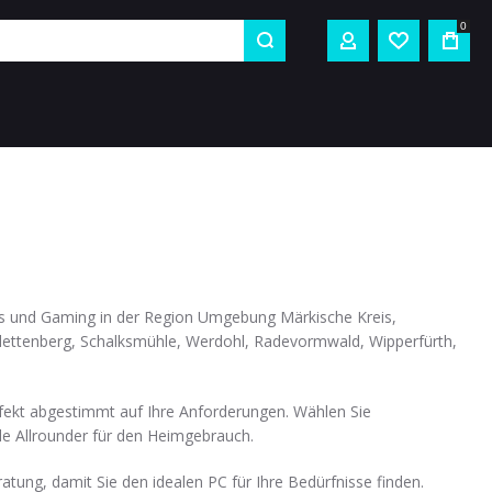
0
MEIN KONTO
WUNSCHZE
s und Gaming in der Region Umgebung Märkische Kreis,
ettenberg, Schalksmühle, Werdohl, Radevormwald, Wipperfürth,
fekt abgestimmt auf Ihre Anforderungen. Wählen Sie
le Allrounder für den Heimgebrauch.
ng, damit Sie den idealen PC für Ihre Bedürfnisse finden.