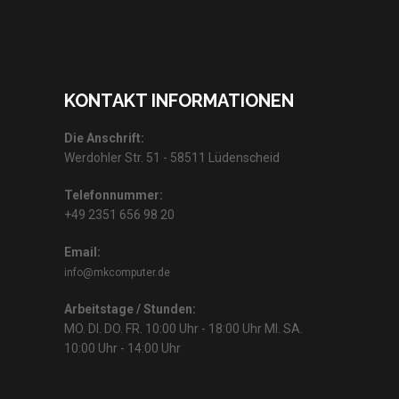
KONTAKT INFORMATIONEN
Die Anschrift:
Werdohler Str. 51 - 58511 Lüdenscheid
Telefonnummer:
+49 2351 656 98 20
Email:
info@mkcomputer.de
Arbeitstage / Stunden:
MO. DI. DO. FR. 10:00 Uhr - 18:00 Uhr MI. SA.
10:00 Uhr - 14:00 Uhr