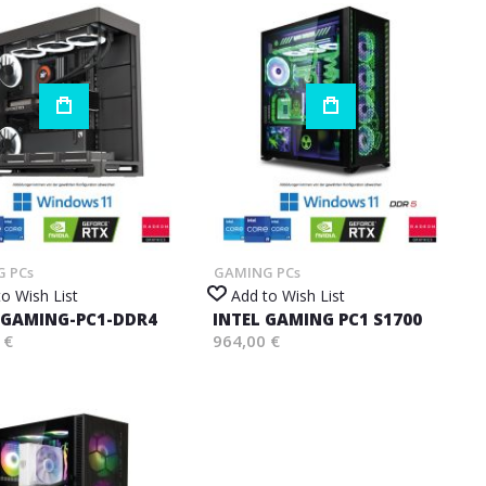
 PCs
GAMING PCs
o Wish List
Add to Wish List
-GAMING-PC1-DDR4
INTEL GAMING PC1 S1700
 €
964,00 €