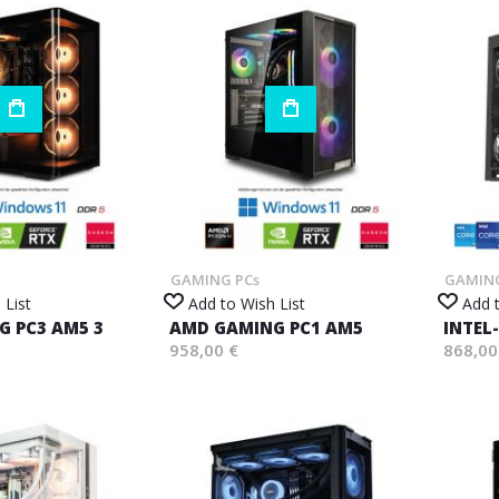
GAMING PCs
GAMING
 List
Add to Wish List
Add t
 PC3 AM5 3
AMD GAMING PC1 AM5
INTEL
958,00 €
868,00