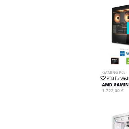
GAMING PCs
Add to Wish
AMD GAMING
1.722,00 €