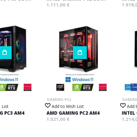
1.111,00 €
1.918,
GAMING PCs
GAMING
 List
Add to Wish List
Add t
G PC3 AM4
AMD GAMING PC2 AM4
INTEL
1.021,00 €
1.214,