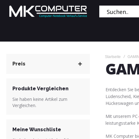
Startseite
GAMIN
GAM
Preis
Produkte Vergleichen
Entdecken Sie b
Lüdenscheid, Ki
Sie haben keine Artikel zum
Hückeswagen un
Vergleichen.
Mit unserem PC-
leistungsstarke 
Meine Wunschliste
MK Computer bie