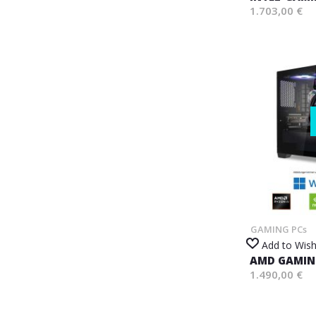
1.703,00 €
GAMING PCs
Add to Wish
AMD GAMIN
1.490,00 €