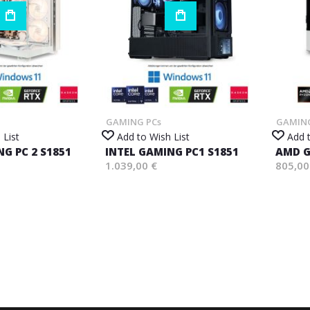
GAMING PCs
GAMING
 List
Add to Wish List
Add t
NG PC 2 S1851
INTEL GAMING PC1 S1851
AMD G
1.039,00 €
805,00